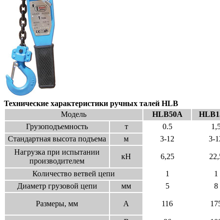
Технические характеристики ручных талей HLB
Модель
HLB50A
HLB1
Грузоподъемность
т
0.5
1,
Стандартная высота подъема
м
3-12
3-1
Нагрузка при испытании
кН
6,25
22,
производителем
Количество ветвей цепи
1
1
Диаметр грузовой цепи
мм
5
8
Размеры, мм
А
116
17