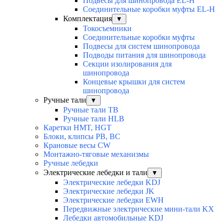
Подвесы для шинопровода EL-H
Соединительные коробки муфты EL-H
Комплектация
▼
Токосъемники
Соединительные коробки муфты
Подвесы для систем шинопровода
Подводы питания для шинопровода
Секции изолирования для
шинопровода
Концевые крышки для систем
шинопровода
Ручные тали
▼
Ручные тали TB
Ручные тали HLB
Каретки HMT, HGT
Блоки, клипсы PB, BC
Крановые весы CW
Монтажно-тяговые механизмы
Ручные лебедки
Электрические лебедки и тали
▼
Электрические лебедки KDJ
Электрические лебедки JK
Электрические лебедки EWH
Передвижные электрические мини-тали KX
Лебедки автомобильные KDJ