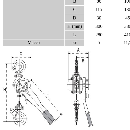
B
86
10
C
115
13
D
30
45
H (min)
306
38
L
280
41
Масса
кг
5
11,